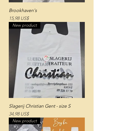
Brookhaven's
Giá
15,98 US$
New product
Slagerij Christian Gent - size S
Giá
34,98 US$
New product