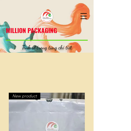
MILLION PACKAGING
MILLION PACKAGING
Tinh tế trong từng chi tiết
New product