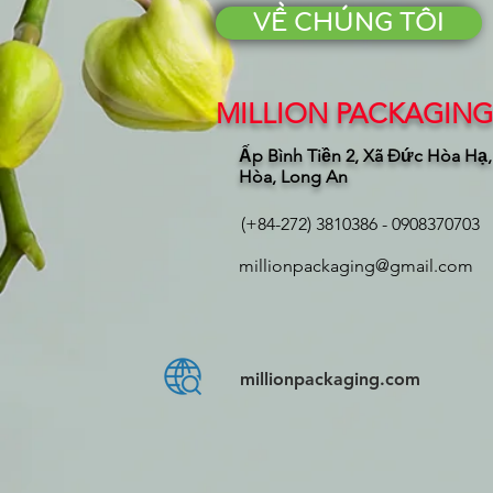
VỀ CHÚNG TÔI
MILLION PACKAGING 
Ấp Bình Tiền 2, Xã Đức Hòa Hạ
Hòa, Long An
(+84-272) 3810386 - 0908370703
millionpackaging@gmail.com
millionpackaging.com