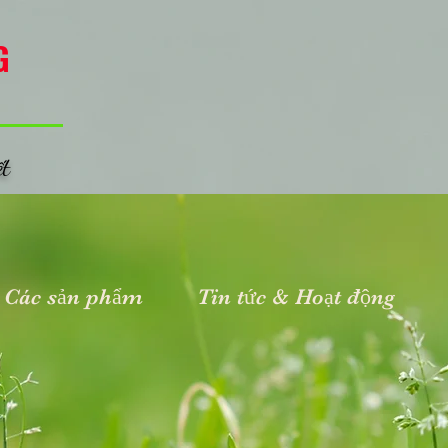
G
ết
Các sản phẩm
Tin tức & Hoạt động