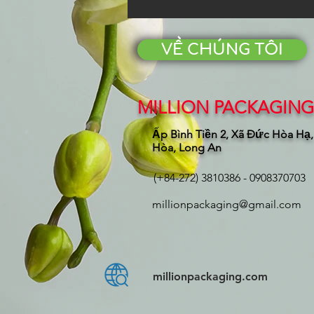
VỀ CHÚNG TÔI
MILLION PACKAGING 
Ấp Bình Tiền 2, Xã Đức Hòa Hạ
Hòa, Long An
(+84-272) 3810386 - 0908370703
millionpackaging@gmail.com
millionpackaging.com