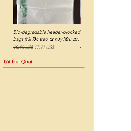
Bio-degradable header-blocked
Bio-degradable bags on r
bags (túi lốc treo tự hủy hữu cơ)
tự hủy hữu cơ dạng cuộ
Giá thông thường
Giá bán rẻ
Giá thông thường
18,46 US$
17,91 US$
18,32 US$
Túi Hai Quai