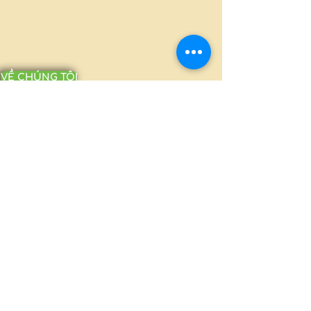
VỀ CHÚNG TÔI
MILLION PACKAGING CO., LTD.
Ấp Bình Tiền 2, Xã Đức Hòa Hạ, Huyện
Đức Hòa, Long An
(+84-272)
3810386 - 0908370703
millionpackaging@gmail.com