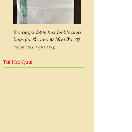
Bio-degradable header-blocked
Bio-degradable bags on r
bags (túi lốc treo tự hủy hữu cơ)
tự hủy hữu cơ dạng cuộ
Giá thông thường
Giá bán rẻ
Giá thông thường
18,46 US$
17,91 US$
18,32 US$
Túi Hai Quai