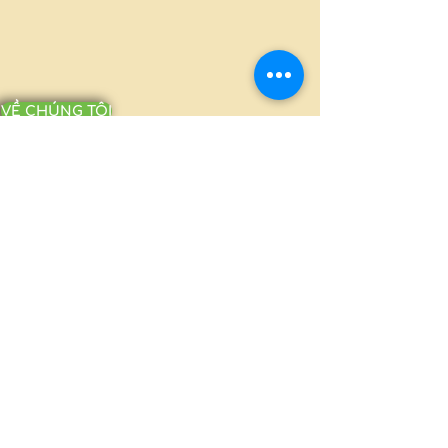
VỀ CHÚNG TÔI
MILLION PACKAGING CO., LTD.
Ấp Bình Tiền 2, Xã Đức Hòa Hạ, Huyện
Đức Hòa, Long An
(+84-272)
3810386 - 0908370703
millionpackaging@gmail.com