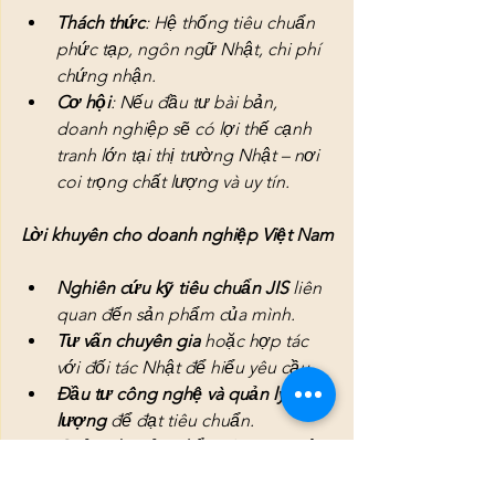
Thách thức
: Hệ thống tiêu chuẩn 
phức tạp, ngôn ngữ Nhật, chi phí 
chứng nhận.
Cơ hội
: Nếu đầu tư bài bản, 
doanh nghiệp sẽ có lợi thế cạnh 
tranh lớn tại thị trường Nhật – nơi 
coi trọng chất lượng và uy tín.
Lời khuyên cho doanh nghiệp Việt Nam
Nghiên cứu kỹ tiêu chuẩn JIS
 liên 
quan đến sản phẩm của mình.
Tư vấn chuyên gia
 hoặc hợp tác 
với đối tác Nhật để hiểu yêu cầu.
Đầu tư công nghệ và quản lý chất 
lượng
 để đạt tiêu chuẩn.
Quảng bá sản phẩm
 dựa trên việc 
tuân thủ JIS để xây dựng thương 