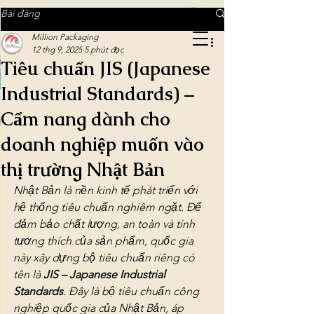
MILLION PACKAGING
Bài đăng
Million Packaging
12 thg 9, 2025
5 phút đọc
Tiêu chuẩn JIS (Japanese
MILLION PACKAGING
Industrial Standards) –
Tinh tế trong từng chi tiết
Cẩm nang dành cho
doanh nghiệp muốn vào
thị trường Nhật Bản
Nhật Bản là nền kinh tế phát triển với 
hệ thống tiêu chuẩn nghiêm ngặt. Để 
đảm bảo chất lượng, an toàn và tính 
tương thích của sản phẩm, quốc gia 
này xây dựng bộ tiêu chuẩn riêng có 
tên là 
JIS – Japanese Industrial 
Standards
. Đây là bộ tiêu chuẩn công 
nghiệp quốc gia của Nhật Bản, áp 