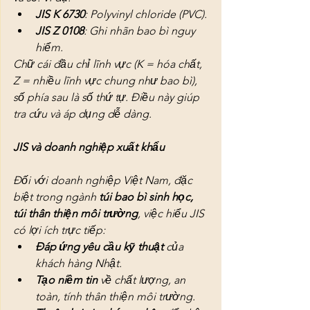
JIS K 6730
: Polyvinyl chloride (PVC).
JIS Z 0108
: Ghi nhãn bao bì nguy 
hiểm.
Chữ cái đầu chỉ lĩnh vực (K = hóa chất, 
Z = nhiều lĩnh vực chung như bao bì), 
số phía sau là số thứ tự. Điều này giúp 
tra cứu và áp dụng dễ dàng.
JIS và doanh nghiệp xuất khẩu
Đối với doanh nghiệp Việt Nam, đặc 
biệt trong ngành 
túi bao bì sinh học, 
túi thân thiện môi trường
, việc hiểu JIS 
có lợi ích trực tiếp:
Đáp ứng yêu cầu kỹ thuật
 của 
khách hàng Nhật.
Tạo niềm tin
 về chất lượng, an 
toàn, tính thân thiện môi trường.