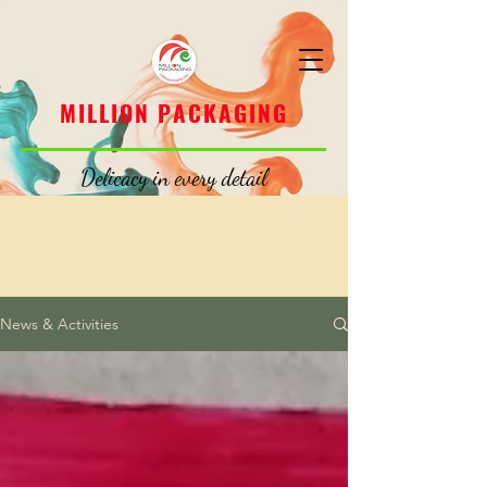
MILLION PACKAGING
MILLION PACKAGING
Delicacy in every detail
News & Activities