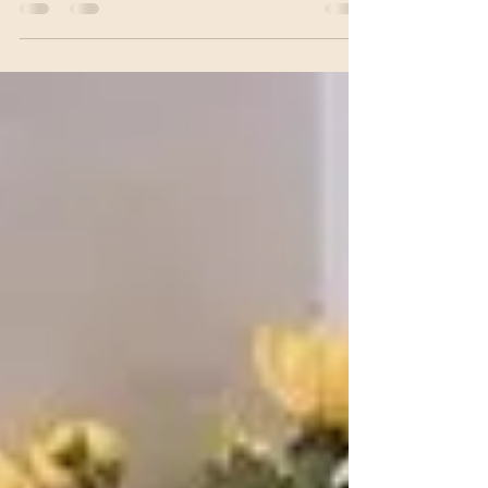
garbage bag made by Million Packaging
Co., Ltd. (Dưới đây là bài kiểm tra về độ
chắc màng túi đựng...