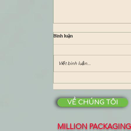
Bình luận
Viết bình luận...
Hướng Dẫn Xuất Khẩu Túi
Bao Bì Sang Nhật Bản – Sản
Phẩm Từ Công Ty Bao Bì
Million
VỀ CHÚNG TÔI
MILLION PACKAGING 