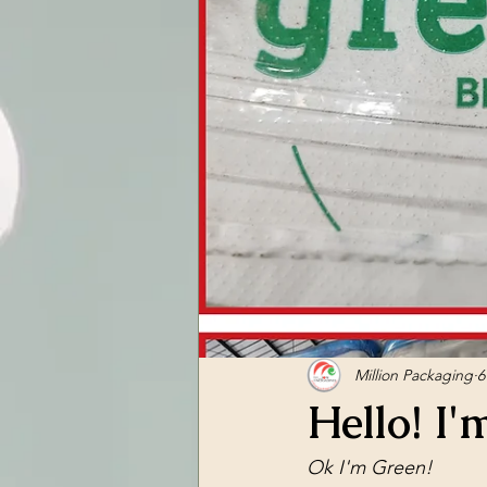
Million Packaging
6
Hello! I'
Ok I'm Green!