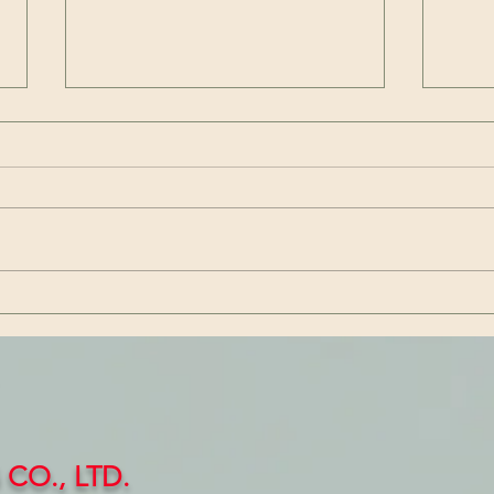
GreenPla: Tiêu chuẩn &
Tiêu
nhãn hiệu vật liệu phân hủy
Indu
sinh học của Nhật Bản
nang
muốn
Bản
CO., LTD.