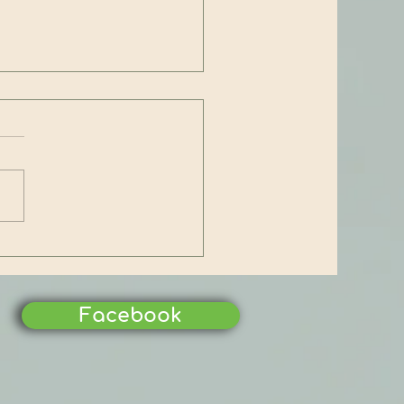
 chuẩn JIS (Japanese
strial Standards) – Cẩm
 dành cho doanh nghiệp
 vào thị trường Nhật
Facebook