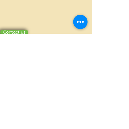
Contact us
MILLION PACKAGING CO., LTD.
Ấp Bình Tiền 2, Xã Đức Hòa Hạ, Huyện
Đức Hòa, Long An
(+84-272)
3810386 - 0908370703
millionpackaging@gmail.com