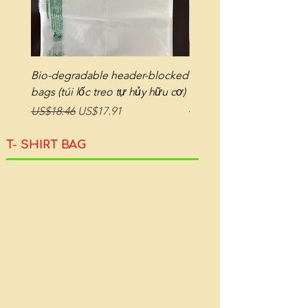
Bio-degradable header-blocked
Bio-degradable bags on r
bags (túi lốc treo tự hủy hữu cơ)
tự hủy hữu cơ dạng cuộ
Regular Price
Sale Price
Regular Price
US$18.46
US$17.91
US$18.32
T- SHIRT BAG