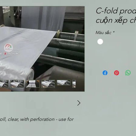
C-fold prod
cuộn xếp c
Màu sắc
*
, clear, with perforation - use for