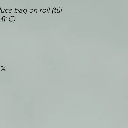
uce bag on roll (túi
hữ C)