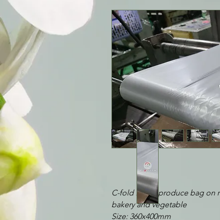
C-fold HDPE produce bag on roll
bakery and vegetable
Size: 360x400mm