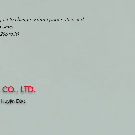
ubject to change without prior notice and
olume)
296 rolls)
CO., LTD.
, Huyện Đức