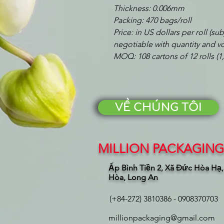
Thickness: 0.006mm
Packing: 470 bags/roll
Price: in US dollars per roll (s
negotiable with quantity and v
MOQ: 108 cartons of 12 rolls (1,
VỀ CHÚNG TÔI
MILLION PACKAGING 
Ấp Bình Tiền 2, Xã Đức Hòa Hạ
Hòa, Long An
(+84-272) 3810386 - 0908370703
millionpackaging@gmail.com