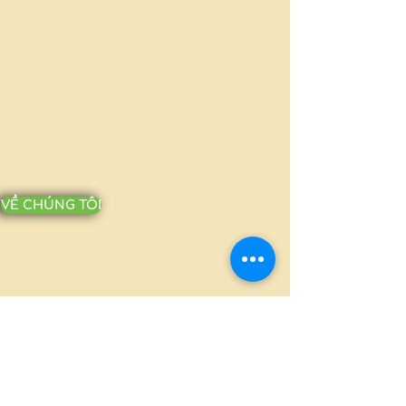
VỀ CHÚNG TÔI
MILLION PACKAGING CO., LTD.
Ấp Bình Tiền 2, Xã Đức Hòa Hạ, Huyện
Đức Hòa, Long An