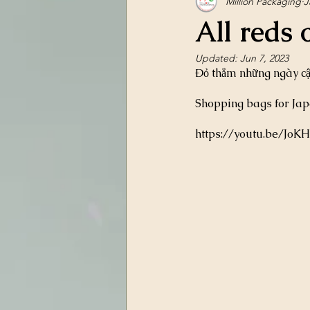
Million Packaging
J
All reds
Updated:
Jun 7, 2023
Đỏ thắm những ngày cận
Shopping bags for Jap
https://youtu.be/JoK