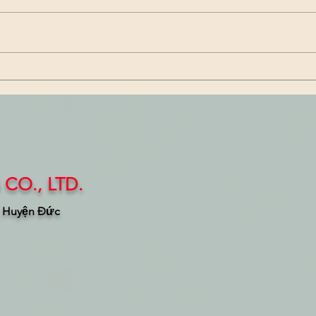
Film strength test for C-fold
23 t
garbage bag (Kiểm tra độ
ông 
chắc màng túi đựng rác dạng
Việt
xếp chữ C)
CO., LTD.
, Huyện Đức