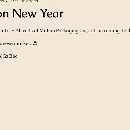
an 4, 2023
1 min read
 on New Year
 Tết - All reds at Million Packaging Co., Ltd. on coming Tet 
anese market...😍
H8GzEihc