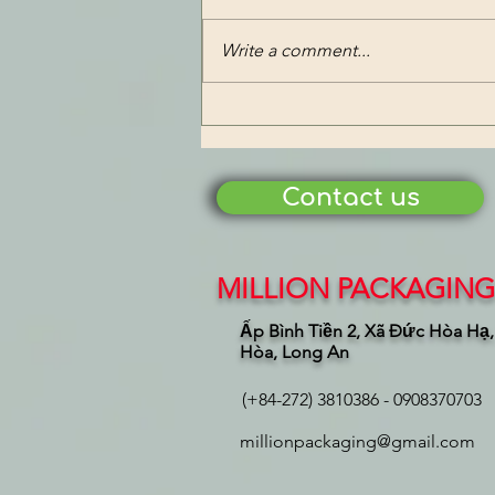
Write a comment...
Đỏ thắm những ngày cận Tết
Contact us
MILLION PACKAGING 
Ấp Bình Tiền 2, Xã Đức Hòa Hạ
Hòa, Long An
(+84-272) 3810386 - 0908370703
millionpackaging@gmail.com