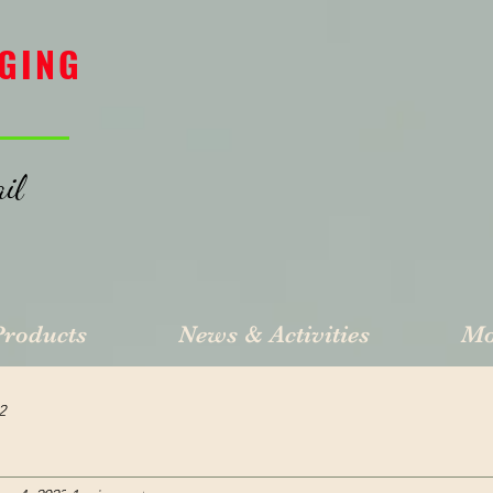
GING
il
Products
News & Activities
Mo
2