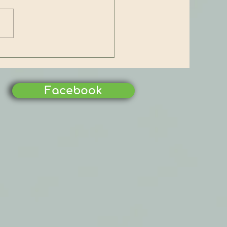
háng chạp: Tục cúng đưa
Táo về trời của người
 nguồn gốc từ đâu?
Facebook