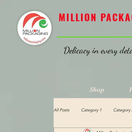
MILLION PACKAGING
MILLION PACKA
Delicacy in every deta
Shop
All Posts
Category 1
Category 