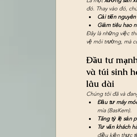
Là một 
xưởng sản xu
đó. Thay vào đó, chú
Cải tiến nguyên 
Giảm tiêu hao n
Đây là những việc th
vệ môi trường, mà c
Đầu tư mạnh 
và túi sinh 
lâu dài
Chúng tôi đã và đan
Đầu tư máy móc 
mía (BasKem).
Tăng tỷ lệ sản 
Tư vấn khách hà
điều kiện thực t