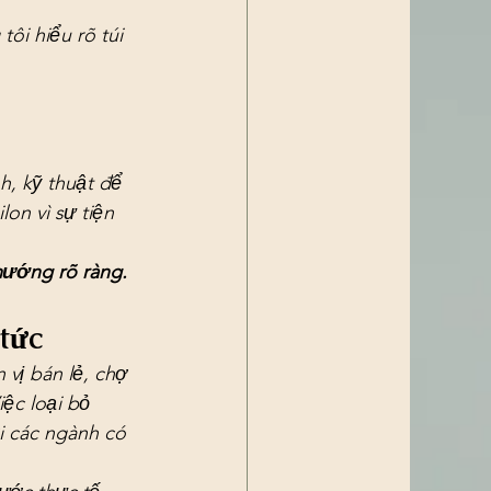
ôi hiểu rõ túi 
h, kỹ thuật để 
on vì sự tiện 
 hướng rõ ràng.
 tức
vị bán lẻ, chợ 
iệc loại bỏ 
ới các ngành có 