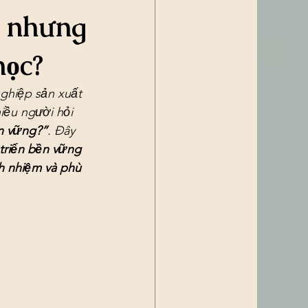
n nhưng
học?
ghiệp sản xuất 
iều người hỏi 
ền vững?”
. Đây 
triển bền vững 
ch nhiệm và phù 