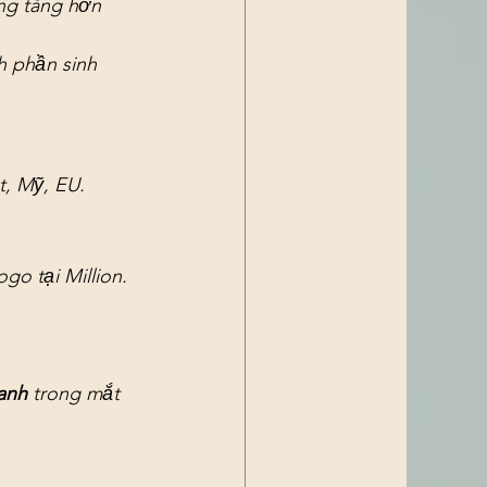
ng tăng hơn 
 phần sinh 
t, Mỹ, EU.
o tại Million. 
anh
 trong mắt 