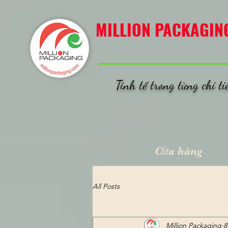
MILLION PACKAGING
MILLION PACKAGIN
Tinh tế trong từng chi ti
Cửa hàng
All Posts
Million Packaging
8