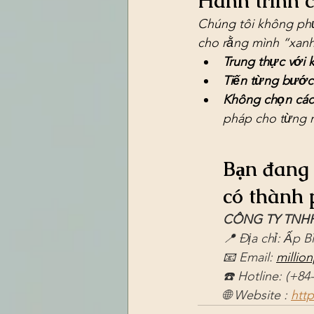
Hành trình c
Chúng tôi không ph
cho rằng mình “xanh” 
Trung thực với 
Tiến từng bước
Không chọn cách
pháp cho từng n
Bạn đang t
có thành 
CÔNG TY TNHH
📍 Địa chỉ: Ấp B
📧 Email: 
millio
☎️ Hotline: (+84
🌐 Website : 
htt