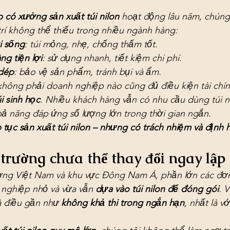
 có xưởng sản xuất túi nilon
 hoạt động lâu năm, chúng t
 trí không thể thiếu trong nhiều ngành hàng:
i sống
: túi mỏng, nhẹ, chống thấm tốt.
ng tiện lợi
: sử dụng nhanh, tiết kiệm chi phí.
 dép
: bảo vệ sản phẩm, tránh bụi và ẩm.
 không phải doanh nghiệp nào cũng đủ điều kiện tài chín
i sinh học
. Nhiều khách hàng vẫn có nhu cầu dùng túi nil
 khả năng đáp ứng số lượng lớn trong thời gian ngắn.
ếp tục sản xuất túi nilon – nhưng có trách nhiệm và định
 trường chưa thể thay đổi ngay lập
ường Việt Nam và khu vực Đông Nam Á, phần lớn các đơn 
 nghiệp nhỏ và vừa vẫn 
dựa vào túi nilon để đóng gói
. V
là điều gần như 
không khả thi trong ngắn hạn
, nhất là v