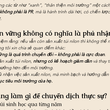
g các từ như “xanh”, “thân thiện môi trường” một cách 
 không phải là PR
, mà là hành trình dài hơi, có chiến lược
.
ền vững không có nghĩa là phủ nhận
ệm rằng: nếu vẫn còn sản xuất túi nilon thì không thể nó
g tôi xin chia sẻ quan điểm khác:
vững là quá trình chuyển đổi – không phải là cực đoan
.
n xuất túi nilon, 
nhưng có kế hoạch giảm dần
 và thay 
 hưởng hơn đến môi trường.
 nhận việc sản xuất nilon, mà minh bạch và hướng dẫn 
c tiêu môi trường của họ.
ng làm gì để chuyển dịch thực sự?
túi sinh học qua từng năm