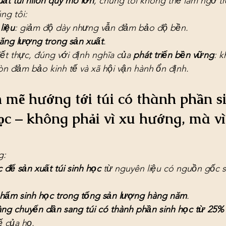
ất túi nilon quy mô lớn
, chúng tôi không thể làm ngơ tr
ng tôi:
liệu
: giảm độ dày nhưng vẫn đảm bảo độ bền.
ăng lượng trong sản xuất
.
iết thực, đúng với định nghĩa của 
phát triển bền vững
: 
òn đảm bảo kinh tế và xã hội vận hành ổn định.
mẽ hướng tới túi có thành phần si
học – không phải vì xu hướng, mà vì
g:
để sản xuất túi sinh học
 từ nguyên liệu có nguồn gốc s
phẩm sinh học trong tổng sản lượng hàng năm
.
ng chuyển dần sang túi có thành phần sinh học từ 25%
ế của họ.