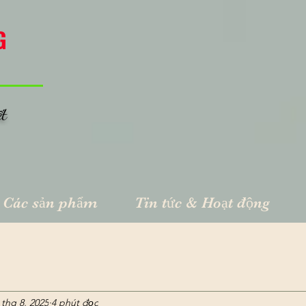
G
ết
Các sản phẩm
Tin tức & Hoạt động
 thg 8, 2025
4 phút đọc