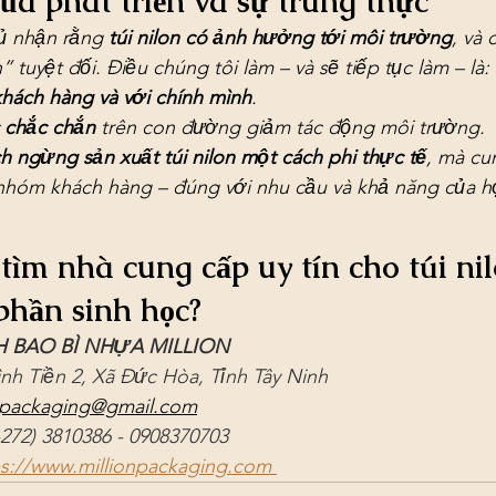
ủa phát triển và sự trung thực
ủ nhận rằng 
túi nilon có ảnh hưởng tới môi trường
, và
tuyệt đối. Điều chúng tôi làm – và sẽ tiếp tục làm – là:
khách hàng và với chính mình
.
 chắc chắn
 trên con đường giảm tác động môi trường.
 ngừng sản xuất túi nilon một cách phi thực tế
, mà cu
hóm khách hàng – đúng với nhu cầu và khả năng của h
ìm nhà cung cấp uy tín cho túi nil
phần sinh học?
 BAO BÌ NHỰA MILLION
ình Tiền 2, Xã Đức Hòa, Tỉnh Tây Ninh
npackaging@gmail.com
-272) 3810386 - 0908370703
ps://www.millionpackaging.com