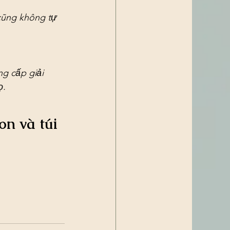
 cũng không tự 
ng cấp giải 
ọ.
on và túi 