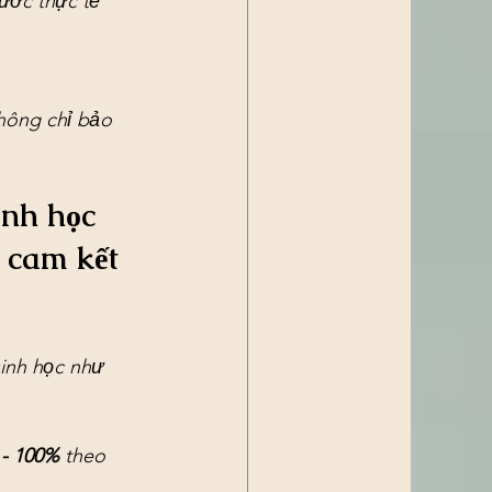
ước thực tế 
không chỉ bảo 
nh học 
 cam kết 
inh học như 
 - 100%
 theo 