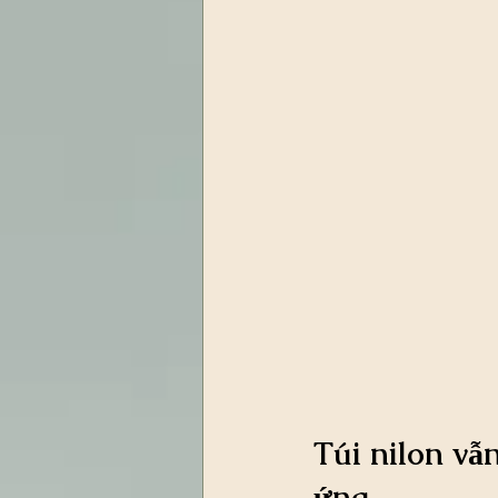
Túi nilon vẫ
ứng