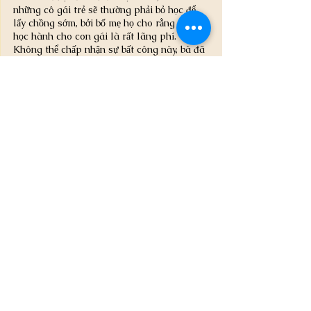
những cô gái trẻ sẽ thường phải bỏ học để 
lấy chồng sớm, bởi bố mẹ họ cho rằng đầu tư 
học hành cho con gái là rất lãng phí. 
Không thể chấp nhận sự bất công này, bà đã 
quyết tâm mở trường dành cho nữ sinh nơi 
đây để hỗ trợ họ nhận được tri thức, tiếp cận 
một cuộc sống hạnh phúc hơn.
Trong suốt nửa cuộc đời đầy gian khổ và 
khó khăn của mình, bà đã nỗ lực hết mình 
và dành 12 năm để xây dựng một trường 
trung học phổ thông nữ sinh hoàn toàn 
miễn phí nhằm giúp đỡ 1.800 nữ sinh từ các 
vùng miền núi nghèo khó và thực hiện ước 
mơ đại học được mệnh danh là "kỳ tích giáo 
dục" trên núi.
Theo quan điểm của bà, sự trưởng thành 
của một người phụ nữ sẽ ảnh hưởng đến ít 
nhất ba thế hệ con cháu, cái gọi là "một thế 
hệ vợ tốt, ba thế hệ con ngoan". Vì vậy, càng 
về sau, "trường trung học nữ sinh tự do" 
càng ra đời.