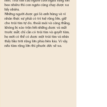
nên. Trái tim của người cưỡi ngựa rộng lớn 
bao nhiêu thì con ngựa cũng chạy được xa 
bấy nhiêu.
Những người được gọi là anh hùng và vĩ 
nhân thực sự phải có trí tuệ rộng lớn, giữ 
cho trái tim tự do, thoải mái và căng thẳng, 
không bị xáo trộn bởi những được và mất 
trước mắt; chỉ cần có trái tim và quyết tâm, 
họ mới có thể có được một trái tim và nhìn 
thấy bầu trời rộng lớn phía bên kia. Vì vậy, 
nếu tâm rộng lớn thì phước đức sẽ xa.