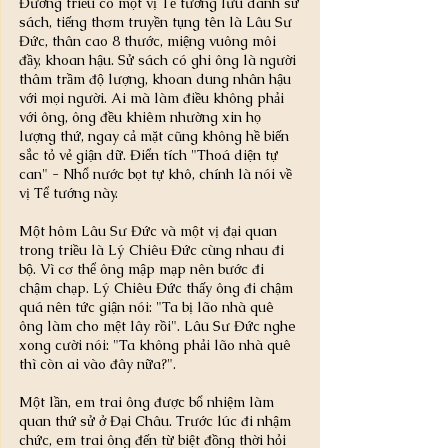
Đường triều có một vị Tể tướng lưu danh sử 
sách, tiếng thơm truyền tụng tên là Lâu Sư 
Đức, thân cao 8 thước, miệng vuông môi 
đầy, khoan hậu. Sử sách có ghi ông là người 
thâm trầm độ lượng, khoan dung nhân hậu 
với mọi người. Ai mà làm điều không phải 
với ông, ông đều khiêm nhường xin họ 
lượng thứ, ngay cả mặt cũng không hề biến 
sắc tỏ vẻ giận dữ. Điển tích "Thoá diện tự 
can" - Nhổ nước bọt tự khô, chính là nói về 
vị Tể tướng này.
Một hôm Lâu Sư Đức và một vị đại quan 
trong triều là Lý Chiêu Đức cùng nhau đi 
bộ. Vì cơ thể ông mập mạp nên bước đi 
chậm chạp. Lý Chiêu Đức thấy ông đi chậm 
quá nên tức giận nói: "Ta bị lão nhà quê 
ông làm cho mệt lây rồi". Lâu Sư Đức nghe 
xong cười nói: "Ta không phải lão nhà quê 
thì còn ai vào đây nữa?". 
Một lần, em trai ông được bổ nhiệm làm 
quan thứ sử ở Đại Châu. Trước lúc đi nhậm 
chức, em trai ông đến từ biệt đồng thời hỏi 