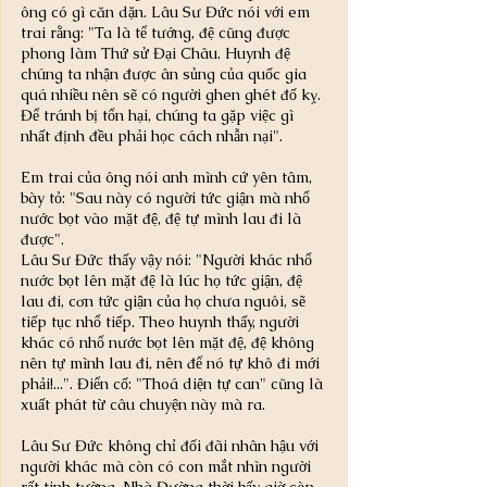
ông có gì căn dặn. Lâu Sư Đức nói với em 
trai rằng: "Ta là tể tướng, đệ cũng được 
phong làm Thứ sử Đại Châu. Huynh đệ 
chúng ta nhận được ân sủng của quốc gia 
quá nhiều nên sẽ có người ghen ghét đố kỵ. 
Để tránh bị tổn hại, chúng ta gặp việc gì 
nhất định đều phải học cách nhẫn nại".
Em trai của ông nói anh mình cứ yên tâm, 
bày tỏ: "Sau này có người tức giận mà nhổ 
nước bọt vào mặt đệ, đệ tự mình lau đi là 
được".
Lâu Sư Đức thấy vậy nói: "Người khác nhổ 
nước bọt lên mặt đệ là lúc họ tức giận, đệ 
lau đi, cơn tức giận của họ chưa nguôi, sẽ 
tiếp tục nhổ tiếp. Theo huynh thấy, người 
khác có nhổ nước bọt lên mặt đệ, đệ không 
nên tự mình lau đi, nên để nó tự khô đi mới 
phải!...". Điển cố: "Thoá diện tự can" cũng là 
xuất phát từ câu chuyện này mà ra.
Lâu Sư Đức không chỉ đối đãi nhân hậu với 
người khác mà còn có con mắt nhìn người 