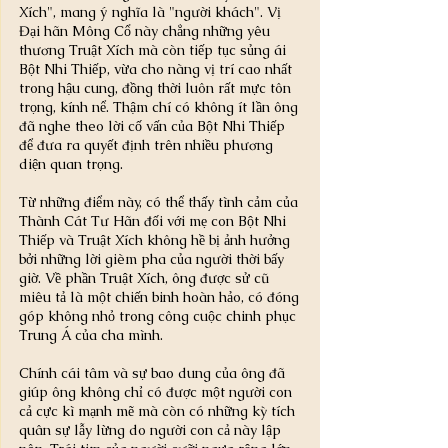
Xích", mang ý nghĩa là "người khách". Vị 
Đại hãn Mông Cổ này chẳng những yêu 
thương Truật Xích mà còn tiếp tục sủng ái 
Bột Nhi Thiếp, vừa cho nàng vị trí cao nhất 
trong hậu cung, đồng thời luôn rất mực tôn 
trọng, kính nể. Thậm chí có không ít lần ông 
đã nghe theo lời cố vấn của Bột Nhi Thiếp 
để đưa ra quyết định trên nhiều phương 
diện quan trọng.
Từ những điểm này, có thể thấy tình cảm của 
Thành Cát Tư Hãn đối với mẹ con Bột Nhi 
Thiếp và Truật Xích không hề bị ảnh hưởng 
bởi những lời gièm pha của người thời bấy 
giờ. Về phần Truật Xích, ông được sử cũ 
miêu tả là một chiến binh hoàn hảo, có đóng 
góp không nhỏ trong công cuộc chinh phục 
Trung Á của cha mình.
Chính cái tâm và sự bao dung của ông đã 
giúp ông không chỉ có được một người con 
cả cực kì mạnh mẽ mà còn có những kỳ tích 
quân sự lẫy lừng do người con cả này lập 