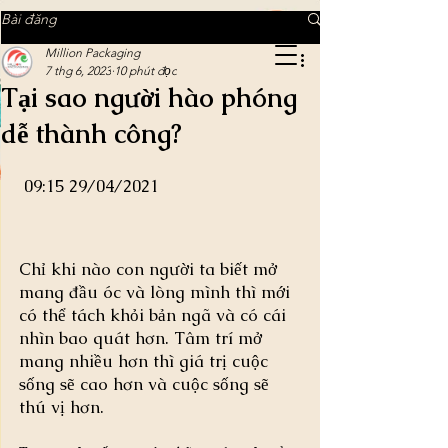
MILLION PACKAGING
Bài đăng
Million Packaging
7 thg 6, 2023
10 phút đọc
Tại sao người hào phóng
MILLION PACKAGING
dễ thành công?
Tinh tế trong từng chi tiết
 09:15 29/04/2021
Chỉ khi nào con người ta biết mở 
mang đầu óc và lòng mình thì mới 
có thể tách khỏi bản ngã và có cái 
nhìn bao quát hơn. Tâm trí mở 
mang nhiều hơn thì giá trị cuộc 
sống sẽ cao hơn và cuộc sống sẽ 
thú vị hơn.