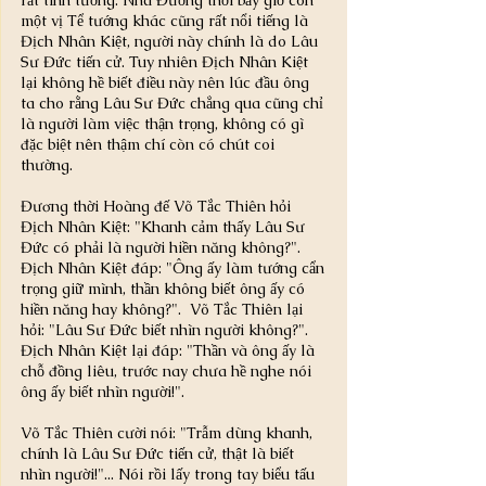
rất tinh tường. Nhà Đường thời bấy giờ còn 
một vị Tể tướng khác cũng rất nổi tiếng là 
Địch Nhân Kiệt, người này chính là do Lâu 
Sư Đức tiến cử. Tuy nhiên Địch Nhân Kiệt 
lại không hề biết điều này nên lúc đầu ông 
ta cho rằng Lâu Sư Đức chẳng qua cũng chỉ 
là người làm việc thận trọng, không có gì 
đặc biệt nên thậm chí còn có chút coi 
thường.
Đương thời Hoàng đế Võ Tắc Thiên hỏi 
Địch Nhân Kiệt: "Khanh cảm thấy Lâu Sư 
Đức có phải là người hiền năng không?". 
Địch Nhân Kiệt đáp: "Ông ấy làm tướng cẩn 
trọng giữ mình, thần không biết ông ấy có 
hiền năng hay không?".  Võ Tắc Thiên lại 
hỏi: "Lâu Sư Đức biết nhìn người không?".  
Địch Nhân Kiệt lại đáp: "Thần và ông ấy là 
chỗ đồng liêu, trước nay chưa hề nghe nói 
ông ấy biết nhìn người!".
Võ Tắc Thiên cười nói: "Trẫm dùng khanh, 
chính là Lâu Sư Đức tiến cử, thật là biết 
nhìn người!"... Nói rồi lấy trong tay biểu tấu 