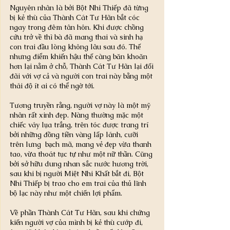
Nguyên nhân là bởi Bột Nhi Thiếp đã từng 
bị kẻ thù của Thành Cát Tư Hãn bắt cóc 
ngay trong đêm tân hôn. Khi được chồng 
cứu trở về thì bà đã mang thai và sinh hạ 
con trai đầu lòng không lâu sau đó. Thế 
nhưng điểm khiến hậu thế càng băn khoăn 
hơn lại nằm ở chỗ, Thành Cát Tư Hãn lại đối 
đãi với vợ cả và người con trai này bằng một 
thái độ ít ai có thể ngờ tới.
Tương truyền rằng, người vợ này là một mỹ 
nhân rất xinh đẹp. Nàng thường mặc một 
chiếc váy lụa trắng, trên tóc được trang trí 
bởi những đồng tiền vàng lấp lánh, cưỡi 
trên lưng  bạch mã, mang vẻ đẹp vừa thanh 
tao, vừa thoát tục tự như một nữ thần. Cũng 
bởi sở hữu dung nhan sắc nước hương trời, 
sau khi bị người Miệt Nhi Khất bắt đi, Bột 
Nhi Thiếp bị trao cho em trai của thủ lĩnh 
bộ lạc này như một chiến lợi phẩm.
Về phần Thành Cát Tư Hãn, sau khi chứng 
kiến người vợ của mình bị kẻ thù cướp đi, 