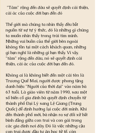
"Tâm" rộng đến đâu sẽ quyết định cái thiện, 
cái ác của cuộc đời bạn đến đó
Thế giới mà chúng ta nhìn thấy đều bắt 
nguồn từ sự tự ý thức, đó là những gì chúng 
ta muốn nhìn thấy trong trái tim mình. 
Những vui buồn của thế giới bên ngoài 
không tồn tại một cách khách quan, những 
gì bạn nghĩ là những gì bạn thấy. Vì vậy, 
"tâm" rộng đến đâu, nó sẽ quyết định cái 
thiện, cái ác của cuộc đời bạn đến đó.
Không ai là không biết đến một cái tên là 
Trương Quế Mai, người được phong tặng 
danh hiệu "Người của thời đại" vào năm bà 
63 tuổi. Là giáo viên từ năm 1990, sau một 
số biến cố gia đình bà quyết định chuyển từ 
thành phố Đại Lý sang Lệ Giang (Trung 
Quốc) để định hướng lại cuộc đời mình. Khi 
đến thành phố mới, bà nhận ra sự đối xử bất 
bình đẳng giữa con trai và con gái trong 
các gia đình nơi đây. Đó là việc những cậu 
con trai được đầu tư ăn học tử tế, còn 