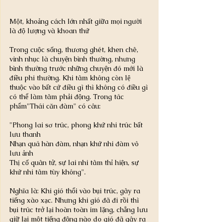
Một, khoảng cách lớn nhất giữa mọi người 
là độ lượng và khoan thứ
Trong cuộc sống, thương ghét, khen chê, 
vinh nhục là chuyện bình thường, nhưng 
bình thường trước những chuyện đó mới là 
điều phi thường. Khi tâm không còn lệ 
thuộc vào bất cứ điều gì thì không có điều gì 
có thể làm tâm phải động. Trong tác 
phẩm"Thái căn đàm" có câu:
"Phong lai sơ trúc, phong khứ nhi trúc bất 
lưu thanh
Nhạn quá hàn đàm, nhạn khứ nhi đàm vô 
lưu ảnh
Thị cố quân tử, sự lai nhi tâm thỉ hiện, sự 
khứ nhi tâm tùy không".
Nghĩa là: Khi gió thổi vào bụi trúc, gây ra 
tiếng xào xạc. Nhưng khi gió đã đi rồi thì 
bụi trúc trở lại hoàn toàn im lặng, chẳng lưu 
giữ lại một tiếng động nào do gió đã gây ra 