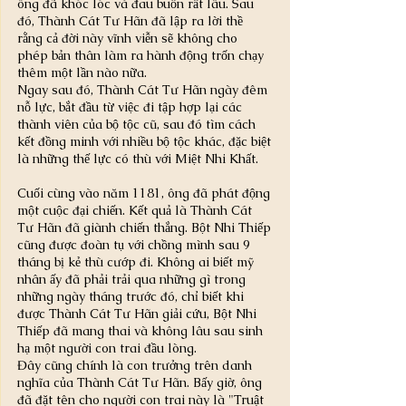
ông đã khóc lóc và đau buồn rất lâu. Sau 
đó, Thành Cát Tư Hãn đã lập ra lời thề 
rằng cả đời này vĩnh viễn sẽ không cho 
phép bản thân làm ra hành động trốn chạy 
thêm một lần nào nữa.
Ngay sau đó, Thành Cát Tư Hãn ngày đêm 
nỗ lực, bắt đầu từ việc đi tập hợp lại các 
thành viên của bộ tộc cũ, sau đó tìm cách 
kết đồng minh với nhiều bộ tộc khác, đặc biệt 
là những thế lực có thù với Miệt Nhi Khất.
Cuối cùng vào năm 1181, ông đã phát động 
một cuộc đại chiến. Kết quả là Thành Cát 
Tư Hãn đã giành chiến thắng. Bột Nhi Thiếp 
cũng được đoàn tụ với chồng mình sau 9 
tháng bị kẻ thù cướp đi. Không ai biết mỹ 
nhân ấy đã phải trải qua những gì trong 
những ngày tháng trước đó, chỉ biết khi 
được Thành Cát Tư Hãn giải cứu, Bột Nhi 
Thiếp đã mang thai và không lâu sau sinh 
hạ một người con trai đầu lòng.
Đây cũng chính là con trưởng trên danh 
nghĩa của Thành Cát Tư Hãn. Bấy giờ, ông 
đã đặt tên cho người con trai này là "Truật 