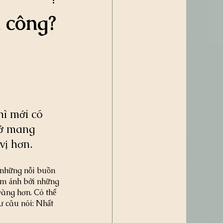
 công?
ì mới có 
mở mang 
vị hơn.
 những nỗi buồn 
ám ảnh bởi những 
vàng hơn. Có thể 
ư câu nói: Nhất 