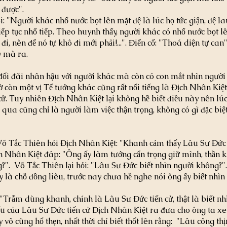
 được".
: "Người khác nhổ nước bọt lên mặt đệ là lúc họ tức giận, đệ lau
iếp tục nhổ tiếp. Theo huynh thấy, người khác có nhổ nước bọt lê
i, nên để nó tự khô đi mới phải!...". Điển cố: "Thoá diện tự can
y mà ra.
ối đãi nhân hậu với người khác mà còn có con mắt nhìn người r
 còn một vị Tể tướng khác cũng rất nổi tiếng là Địch Nhân Kiệt
ử. Tuy nhiên Địch Nhân Kiệt lại không hề biết điều này nên lúc
qua cũng chỉ là người làm việc thận trọng, không có gì đặc biệ
õ Tắc Thiên hỏi Địch Nhân Kiệt: "Khanh cảm thấy Lâu Sư Đức c
h Nhân Kiệt đáp: "Ông ấy làm tướng cẩn trọng giữ mình, thần k
".  Võ Tắc Thiên lại hỏi: "Lâu Sư Đức biết nhìn người không?".
y là chỗ đồng liêu, trước nay chưa hề nghe nói ông ấy biết nhìn 
"Trẫm dùng khanh, chính là Lâu Sư Đức tiến cử, thật là biết nhì
 tấu của Lâu Sư Đức tiến cử Địch Nhân Kiệt ra đưa cho ông ta 
vô cùng hổ thẹn, nhất thời chỉ biết thốt lên rằng:  "Lâu công thị