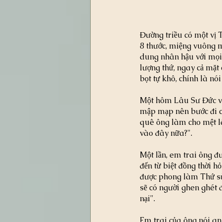
Đường triều có một vị 
8 thước, miệng vuông m
dung nhân hậu với mọi
lượng thứ, ngay cả mặt 
bọt tự khô, chính là nói
Một hôm Lâu Sư Đức và 
mập mạp nên bước đi ch
quê ông làm cho mệt lâ
vào đây nữa?". 
Một lần, em trai ông đ
đến từ biệt đồng thời h
được phong làm Thứ sử
sẽ có người ghen ghét đ
nại".
Em trai của ông nói an