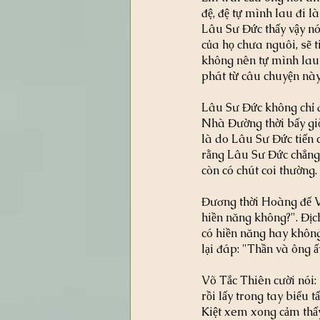
đệ, đệ tự mình lau đi là
Lâu Sư Đức thấy vậy nói
của họ chưa nguôi, sẽ t
không nên tự mình lau đ
phát từ câu chuyện nà
Lâu Sư Đức không chỉ đ
Nhà Đường thời bấy giờ
là do Lâu Sư Đức tiến c
rằng Lâu Sư Đức chẳng 
còn có chút coi thường.
Đương thời Hoàng đế V
hiền năng không?". Địc
có hiền năng hay không?
lại đáp: "Thần và ông ấ
Võ Tắc Thiên cười nói: 
rồi lấy trong tay biểu
Kiệt xem xong cảm thấy 