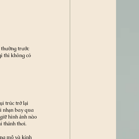
 thường trước 
ì thì không có 
 trúc trở lại 
hi nhạn bay qua 
 giữ hình ảnh nào 
i thảnh thơi.
ỡng mộ và kính 