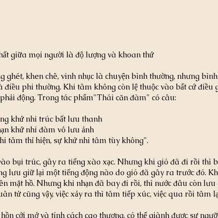
hất giữa mọi người là độ lượng và khoan thứ
g ghét, khen chê, vinh nhục là chuyện bình thường, nhưng bình
 điều phi thường. Khi tâm không còn lệ thuộc vào bất cứ điều g
 phải động. Trong tác phẩm"Thái căn đàm" có câu:
ong khứ nhi trúc bất lưu thanh
ạn khứ nhi đàm vô lưu ảnh
nhi tâm thỉ hiện, sự khứ nhi tâm tùy không".
ào bụi trúc, gây ra tiếng xào xạc. Nhưng khi gió đã đi rồi thì bụi
ng lưu giữ lại một tiếng động nào do gió đã gây ra trước đó. K
lên mặt hồ. Nhưng khi nhạn đã bay đi rồi, thì nước đâu còn lưu
n tử cũng vậy, việc xảy ra thì tâm tiếp xúc, việc qua rồi tâm lạ
hồn cởi mở và tính cách cao thượng, có thể giành được sự ngư