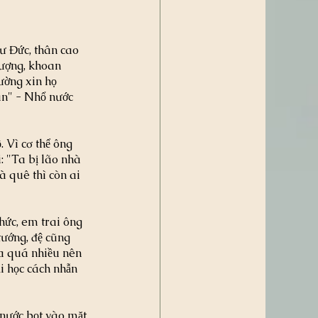
ư Đức, thân cao 
lượng, khoan 
ường xin họ 
an" - Nhổ nước 
 Vì cơ thể ông 
 "Ta bị lão nhà 
 quê thì còn ai 
hức, em trai ông 
tướng, đệ cũng 
a quá nhiều nên 
ải học cách nhẫn 
 nước bọt vào mặt 