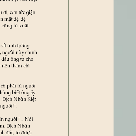
 đi, cơn tức giận 
n mặt đệ, đệ 
" cũng là xuất 
ất tinh tường. 
, người này chính 
 đầu ông ta cho 
t nên thậm chí 
ó phải là người 
hông biết ông ấy 
  Địch Nhân Kiệt 
người!".
n người!"... Nói 
xem. Địch Nhân 
nh đức, ta được 