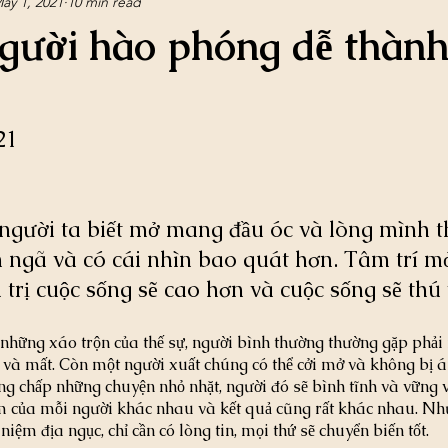
ay 1, 2021
10 min read
người hào phóng dễ thành
21
người ta biết mở mang đầu óc và lòng mình th
n ngã và có cái nhìn bao quát hơn. Tâm trí 
 trị cuộc sống sẽ cao hơn và cuộc sống sẽ thú 
 những xáo trộn của thế sự, người bình thường thường gặp phải
ợc và mất. Còn một người xuất chúng có thể cởi mở và không bị 
ng chấp những chuyện nhỏ nhặt, người đó sẽ bình tĩnh và vững 
iệm của mỗi người khác nhau và kết quả cũng rất khác nhau. Nh
niệm địa ngục, chỉ cần có lòng tin, mọi thứ sẽ chuyển biến tốt.