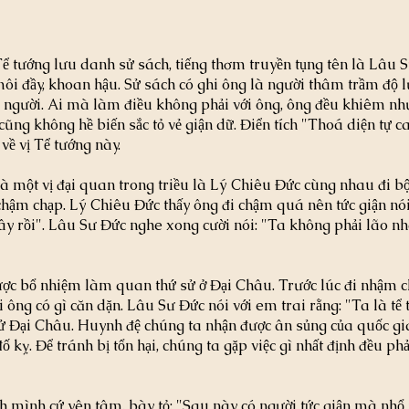
Tể tướng lưu danh sử sách, tiếng thơm truyền tụng tên là Lâu S
ôi đầy, khoan hậu. Sử sách có ghi ông là người thâm trầm độ 
 người. Ai mà làm điều không phải với ông, ông đều khiêm nh
cũng không hề biến sắc tỏ vẻ giận dữ. Điển tích "Thoá diện tự c
 về vị Tể tướng này.
một vị đại quan trong triều là Lý Chiêu Đức cùng nhau đi bộ.
ậm chạp. Lý Chiêu Đức thấy ông đi chậm quá nên tức giận nói:
y rồi". Lâu Sư Đức nghe xong cười nói: "Ta không phải lão nhà
ược bổ nhiệm làm quan thứ sử ở Đại Châu. Trước lúc đi nhậm c
ỏi ông có gì căn dặn. Lâu Sư Đức nói với em trai rằng: "Ta là tể 
 Đại Châu. Huynh đệ chúng ta nhận được ân sủng của quốc gi
ố kỵ. Để tránh bị tổn hại, chúng ta gặp việc gì nhất định đều ph
h mình cứ yên tâm, bày tỏ: "Sau này có người tức giận mà nhổ