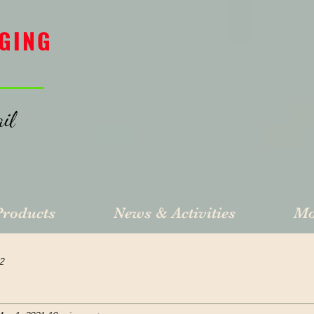
GING
il
Products
News & Activities
Mo
2