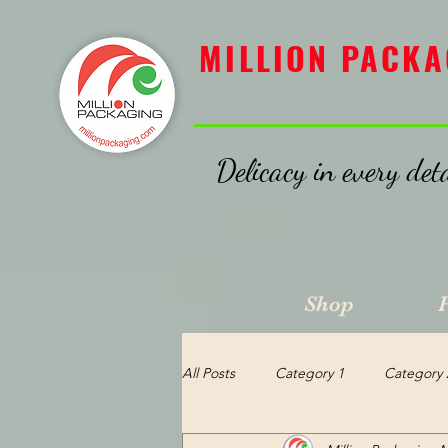
MILLION PACKAGING
MILLION PACKA
Delicacy in every deta
Shop
All Posts
Category 1
Category 