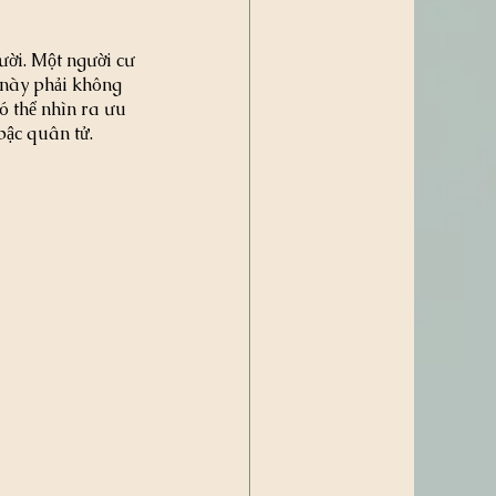
ười. Một người cư 
 này phải không 
ó thể nhìn ra ưu 
bậc quân tử.