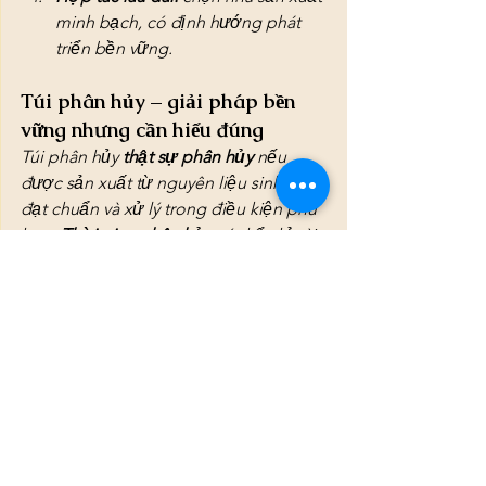
minh bạch, có định hướng phát 
triển bền vững.
Túi phân hủy – giải pháp bền 
vững nhưng cần hiểu đúng
Túi phân hủy 
thật sự phân hủy
 nếu 
được sản xuất từ nguyên liệu sinh học 
đạt chuẩn và xử lý trong điều kiện phù 
hợp. 
Thời gian phân hủy
 có thể chỉ vài 
tháng trong môi trường công nghiệp, 
nhưng có thể kéo dài 1–2 năm ngoài tự 
nhiên.
Điều quan trọng là doanh nghiệp và 
người tiêu dùng cần hiểu rõ 
cơ chế 
phân hủy, thời gian thực tế và cách xử 
lý
 để không rơi vào hiểu lầm. Túi phân 
hủy là một bước tiến lớn trên con 
đường giảm rác thải nhựa, nhưng hiệu 