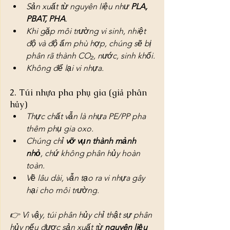
Sản xuất từ nguyên liệu như 
PLA, 
PBAT, PHA
.
Khi gặp môi trường vi sinh, nhiệt 
độ và độ ẩm phù hợp, chúng sẽ bị 
phân rã thành CO₂, nước, sinh khối.
Không để lại vi nhựa.
2. Túi nhựa pha phụ gia (giả phân 
hủy)
Thực chất vẫn là nhựa PE/PP pha 
thêm phụ gia oxo.
Chúng chỉ 
vỡ vụn thành mảnh 
nhỏ
, chứ không phân hủy hoàn 
toàn.
Về lâu dài, vẫn tạo ra vi nhựa gây 
hại cho môi trường.
👉 Vì vậy, túi phân hủy chỉ thật sự phân 
hủy nếu được sản xuất từ 
nguyên liệu 