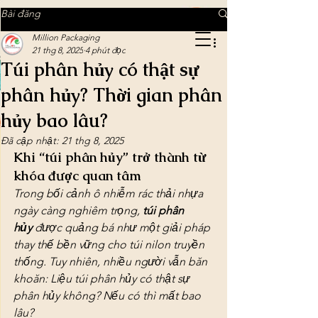
MILLION PACKAGING
Bài đăng
Million Packaging
21 thg 8, 2025
4 phút đọc
Túi phân hủy có thật sự
MILLION PACKAGING
phân hủy? Thời gian phân
Tinh tế trong từng chi tiết
hủy bao lâu?
Đã cập nhật:
21 thg 8, 2025
Khi “túi phân hủy” trở thành từ 
khóa được quan tâm
Trong bối cảnh ô nhiễm rác thải nhựa 
ngày càng nghiêm trọng, 
túi phân 
hủy
 được quảng bá như một giải pháp 
thay thế bền vững cho túi nilon truyền 
thống. Tuy nhiên, nhiều người vẫn băn 
khoăn: 
Liệu túi phân hủy có thật sự 
phân hủy không? Nếu có thì mất bao 
lâu?