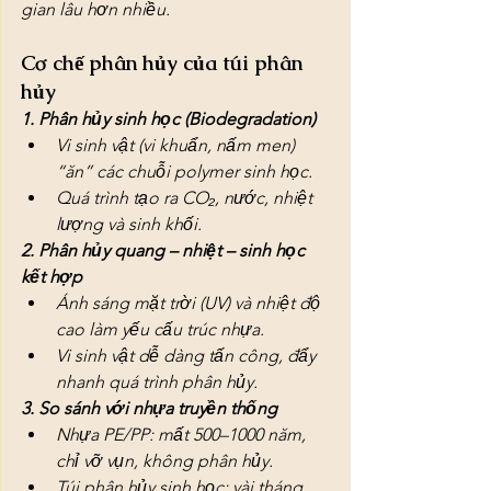
gian lâu hơn nhiều.
Cơ chế phân hủy của túi phân 
hủy
1. Phân hủy sinh học (Biodegradation)
Vi sinh vật (vi khuẩn, nấm men) 
“ăn” các chuỗi polymer sinh học.
Quá trình tạo ra CO₂, nước, nhiệt 
lượng và sinh khối.
2. Phân hủy quang – nhiệt – sinh học 
kết hợp
Ánh sáng mặt trời (UV) và nhiệt độ 
cao làm yếu cấu trúc nhựa.
Vi sinh vật dễ dàng tấn công, đẩy 
nhanh quá trình phân hủy.
3. So sánh với nhựa truyền thống
Nhựa PE/PP: mất 500–1000 năm, 
chỉ vỡ vụn, không phân hủy.
Túi phân hủy sinh học: vài tháng 