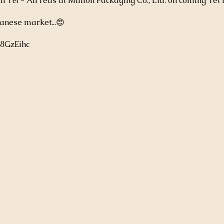
 Tết - All reds at Million Packaging Co., Ltd. on coming Tet 
anese market...😍
H8GzEihc