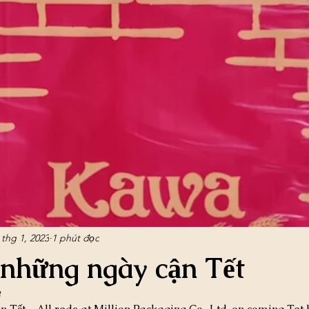
 thg 1, 2023
1 phút đọc
những ngày cận Tết