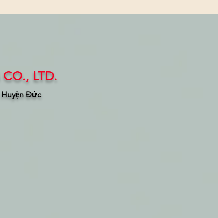
GreenPla: Tiêu chuẩn &
Tiêu
nhãn hiệu vật liệu phân hủy
Indu
sinh học của Nhật Bản
nang
muốn
Bản
CO., LTD.
, Huyện Đức