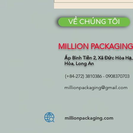
Hướng Dẫn Xuất Khẩu Túi
Bao Bì Sang Nhật Bản – Sản
Phẩm Từ Công Ty Bao Bì
Million
VỀ CHÚNG TÔI
MILLION PACKAGING 
Ấp Bình Tiền 2, Xã Đức Hòa Hạ
Hòa, Long An
(+84-272) 3810386 - 0908370703
millionpackaging@gmail.com
millionpackaging.com