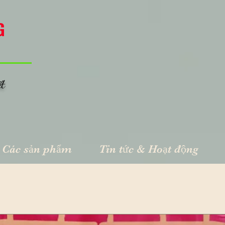
G
ết
Các sản phẩm
Tin tức & Hoạt động